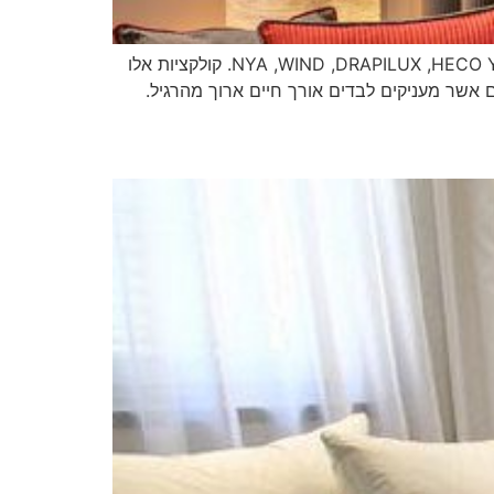
בנוסף לקולקציית הבית, לה קורטינס מייצגת בישראל את מותגי הוילונות המובילים בעולם:NYA ,WIND ,DRAPILUX ,HECO YUTES GONZALES , AZNAR. קולקציות אלו
ם אשר מעניקים לבדים אורך חיים ארוך מהרגיל.