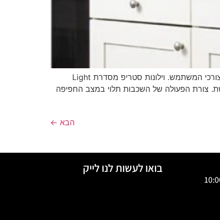
וילון סטריפ מאפשר שילוב ייחודי ומהפכני לכוון רמת ההצללה ורמת ההסתרה בחדר בצורה מותאמת ומדויקת בדיוק לפי צורכי המשתמש. וילונות סטריפ מסדרת Light
וילונות הבית. וילון סטריפ עשוי מ – 2 שכבות. בד אטום ובד רשת. צורת הפעולה של השכבות תלוי במצב החפיפה
הבא
←
בואו לעשות לנו לייק