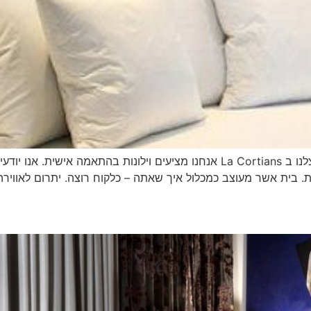
כל אדם באשר הוא רוצה את הסגנון הייחודי שלנו, אצלנו ב La Cortians אנחנו מציעים
 בית אשר מעוצב כמכלול איך שאתה – כלקוח רוצה. יתרום לאווירה ו