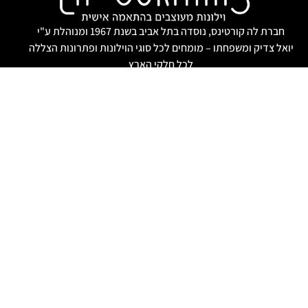
חברת לה קורטינס, נוסדה בתל אביב בשנת 1967 ומנוהלת ע"י
יואל צדיק ומשפחתו – מומחים לכל סוגי הוילונות ופתרונות הצללה
לכל חלקי הארץ
הוילונות שלנו
וילונות לסלון
וילונות גלילה
וילון זברה
וילון רומאי
וילונות בד
וילונות לעסקים
וילון ונציאני
וילונות לחדרי שינה
וילון חשמלי
צרו קשר