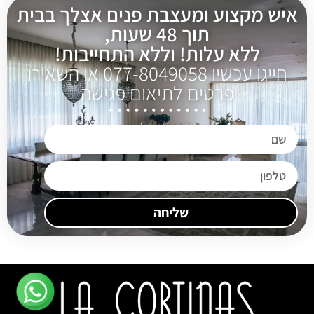
איש מקצוע ומעצבת פנים אצלך בבית
תוך 48 שעות,
ללא עלות! וללא התחייבות!
חייגו עכשיו 077-8049058 או השאירו
פרטים לתיאום פגישה
שליחה