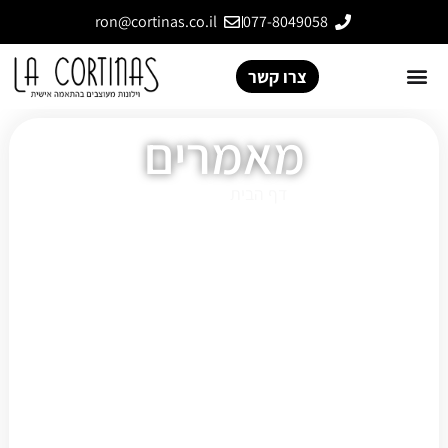
ron@cortinas.co.il
077-8049058
צרו קשר
מאמרים
דף הבית
»
מאמרים