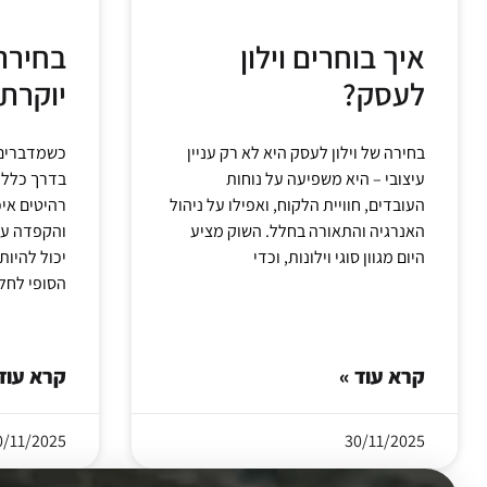
איך בוחרים וילון
בחירת 
לעסק?
יוקרתי
בחירה של וילון לעסק היא לא רק עניין
כשמדברים ע
עיצובי – היא משפיעה על נוחות
בדרך כלל 
העובדים, חוויית הלקוח, ואפילו על ניהול
רהיטים איכ
האנרגיה והתאורה בחלל. השוק מציע
והקפדה על 
היום מגוון סוגי וילונות, וכדי
יכול להיו
הסופי לחל
קרא עוד »
קרא עוד
0/11/2025
30/11/2025