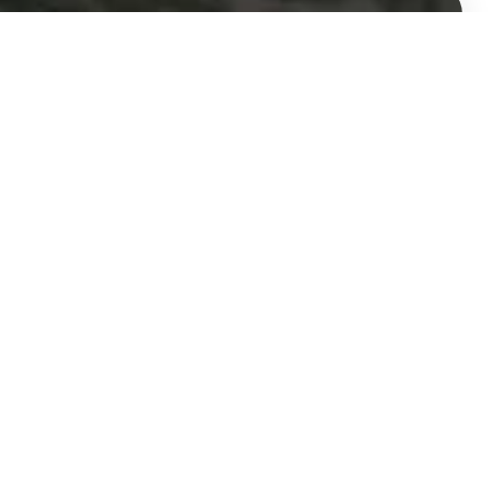
איש מקצוע ו
חייגו עכשיו 077-8049058 או השאירו פרטים לתיאום פגישה
הוילונות שלנ
וילונות לסלון
וילונות גלילה