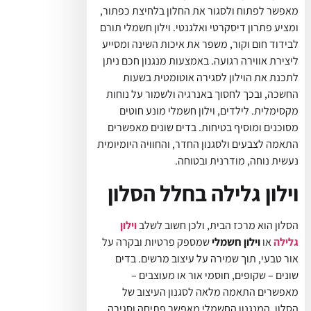
מאפשר לפתוח ולסגור את החלון בלחיצת כפתור,
ומציע פתרון דיסקרטי ואלגנטי. וילון חשמלי תורם
לבידוד חום וקור, משפר את איכות השינה ומסייע
ליצירת אווירה רגועה. באמצעות מנגנון חכם ניתן
לתכנת את הוילון לסגירה אוטומטית בשעות
החשכה, ובכך לחסוך באנרגיה ולשמור על נוחות
מקסימלית. לילדים, וילון חשמלי מונע חוטים
מסוכנים ומוסיף בטיחות. בדים שונים מאפשרים
התאמה לצבעים ולסגנון החדר, והחוויה היומיומית
נעשית נוחה, מודרנית ובטוחה.
וילון גלילה בחלל הסלון
הסלון הוא מרכז הבית, ולכן חשוב לשלב
וילון
גלילה
או
וילון חשמלי
שמספק פרטיות ובקרה על
אור טבעי, תוך שמירה על עיצוב מרשים. בדים
שונים – שקופים, חוסמי אור או מעוצבים –
מאפשרים התאמה מלאה לסגנון העיצוב של
הסלון. המנגנון החשמלי מאפשר פתיחה וסגירה