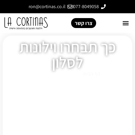
ron@cortinas.co.il
077-8049058
צרו קשר
כך תבחרו וילונות
לסלון
דף הבית
»
כך תבחרו וילונות לסלון