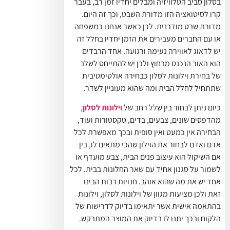
בסלון סביב הטלוויזיה ומבלים יחדיו זמן רב, בעבר
קרו לסיטואציה הזו מדורת השבט, וכך זה היום.
מדורת שבט מודרנית. לכן כאשר אנחנו כמשפחה
או עם החברים מעבירים את הזמן יחדיו בחלל זה
יש לדאוג לאווירה נעימה ורגועה. אחד הרבדים
הוא האור הנכנס מבחוץ ולכן יש להתייחס לשלב
של בחירת וילונות לסלון כבחירה אולטימטיבית
שתתחיל לחלל הבית ומה שהוא מעוניין לשדר.
כיום ניתן לבחור בין שלל רחב של
וילונות לסלון
,
מהדפסים שונים, צבעים, בדים, טקסטורות ועוד,
הבחירה אין כמעט ואין סופית ובכך מאפשרת לכל
אדם ואדם לבחור את הוילון שהכי מתאים לו, בין
אם השיקול הוא עיצוב פנים הבית, צבע מועדף או
לשמור על סגנון אחיד עם שאר החלונות בבית. לכל
אחד יש את מה שהוא אוהב. חנויות רבות הבינו
זאת ולכן מציעות מגוון של וילונות לסלון, וילונות
בהתאמה אישית אשר יתאימו בדיוק לדרישות של
הלקוח ובכך יתנו לו בדיוק את המוצר המתבקש.