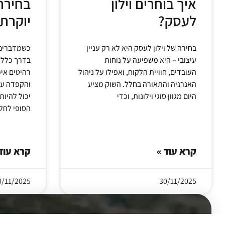
איך בוחרים וילון
בחירת 
לעסק?
יוקרתי
בחירה של וילון לעסק היא לא רק עניין
כשמדברים ע
עיצובי – היא משפיעה על נוחות
בדרך כלל 
העובדים, חוויית הלקוח, ואפילו על ניהול
רהיטים איכ
האנרגיה והתאורה בחלל. השוק מציע
והקפדה על 
היום מגוון סוגי וילונות, וכדי
יכול להיו
הסופי לחל
קרא עוד »
קרא עוד
0/11/2025
30/11/2025
איש מקצוע ו