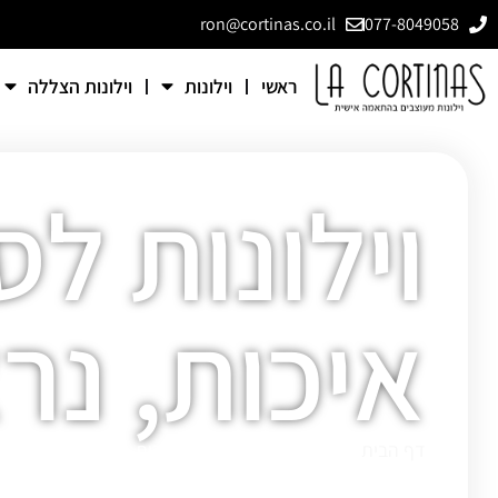
ron@cortinas.co.il
077-8049058
ראשי
וילונות
וילונות הצללה
וילונות לס
איכות, נרא
דף הבית
»
וילונות לסלון- שילוב של איכות, נראות ונוחות