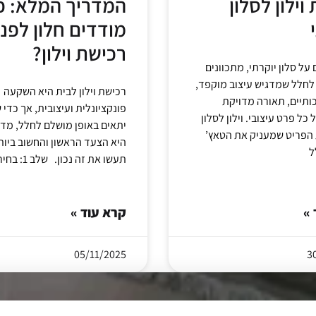
וילון לסלון
המדריך המלא: כ
מודדים חלון לפני
רכישת וילון?
ל סלון יוקרתי, מתכוונים
לחלל שמדגיש עיצוב מוקפד,
רכישת וילון לבית היא השקעה
ותיים, תאורה מדויקת
פונקציונלית ועיצובית, אך כדי ש
כל פרט עיצובי. וילון לסלון
יתאים באופן מושלם לחלל, מדי
ת הפריט שמעניק את הטאץ’
היא הצעד הראשון והחשוב ביות
ל
תעשו את זה נכון. שלב 1: בחירת
 »
קרא עוד »
05/11/2025
3
מעצבת פנים אצלך בבית תוך 48 שעות,