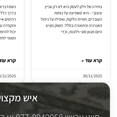
בחירה של וילון לעסק היא לא רק עניין
כשמדברים ע
עיצובי – היא משפיעה על נוחות
בדרך כלל 
העובדים, חוויית הלקוח, ואפילו על ניהול
רהיטים איכ
האנרגיה והתאורה בחלל. השוק מציע
והקפדה על 
היום מגוון סוגי וילונות, וכדי
יכול להיו
הסופי לחל
קרא עוד »
קרא עוד
0/11/2025
30/11/2025
איש מקצוע ו
חייגו עכשיו 077-8049058 או השאירו פרטים לתיאום פגישה