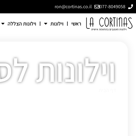
ron@cortinas.co.il
077-8049058
ראשי
וילונות
וילונות הצללה
וילונות לס
דף הבית
»
וילונות לסלון מודרני