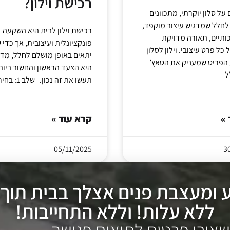
רכישת וילון?
ל סלון יוקרתי, מתכוונים
לחלל שמדגיש עיצוב מוקפד,
רכישת וילון לבית היא השקעה
ותיים, תאורה מדויקת
פונקציונלית ועיצובית, אך כדי ש
כל פרט עיצובי. וילון לסלון
יתאים באופן מושלם לחלל, מדי
ת הפריט שמעניק את הטאץ’
היא הצעד הראשון והחשוב ביות
ל
תעשו את זה נכון. שלב 1: בחירת
 »
קרא עוד »
05/11/2025
3
מעצבת פנים אצלך בבית תוך 48 שעות,
ללא עלות! וללא התחייבות!