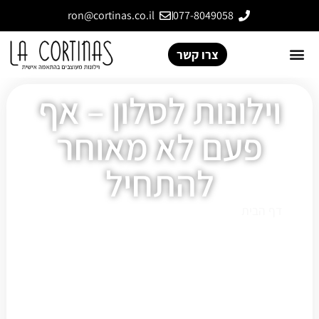
ron@cortinas.co.il
077-8049058
צרו קשר
וילונות לסלון – אף
פעם לא מאוחר
להתחיל
דף הבית
»
וילונות לסלון – אף פעם לא מאוחר להתחיל