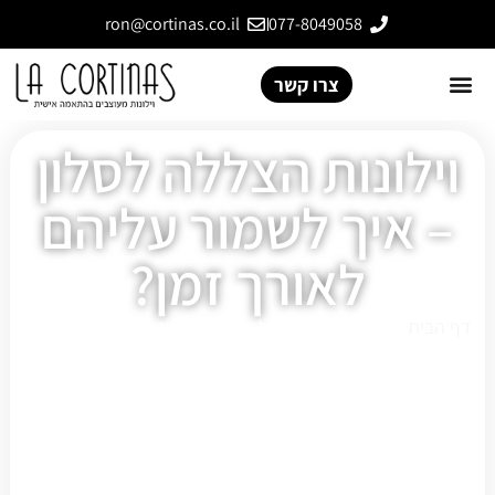
ron@cortinas.co.il
077-8049058
צרו קשר
וילונות הצללה לסלון
– איך לשמור עליהם
לאורך זמן?
דף הבית
»
וילונות הצללה לסלון – איך לשמור עליהם לאורך
זמן?