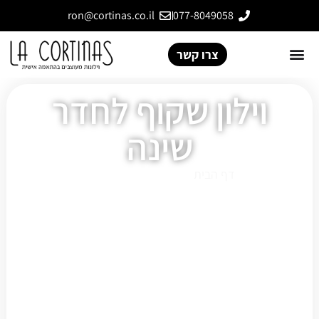
ron@cortinas.co.il
077-8049058
צרו קשר
וילון שקוף לחדר
שינה
דף הבית
»
וילון שקוף לחדר שינה