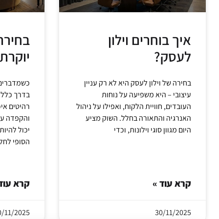
איך בוחרים וילון
בחירת 
לעסק?
יוקרתי
בחירה של וילון לעסק היא לא רק עניין
כשמדברים ע
עיצובי – היא משפיעה על נוחות
בדרך כלל 
העובדים, חוויית הלקוח, ואפילו על ניהול
רהיטים איכ
האנרגיה והתאורה בחלל. השוק מציע
והקפדה על 
היום מגוון סוגי וילונות, וכדי
יכול להיו
הסופי לחל
קרא עוד »
קרא עוד
0/11/2025
30/11/2025