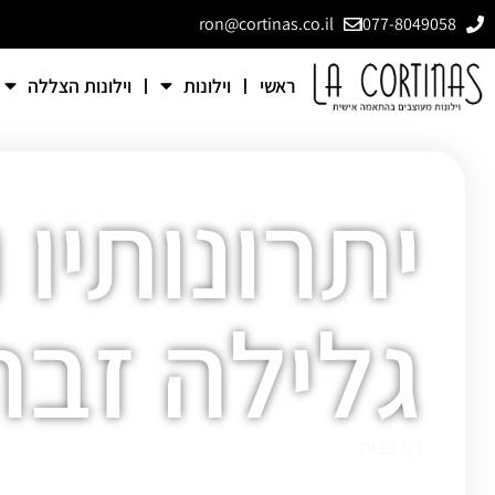
ron@cortinas.co.il
077-8049058
ראשי
וילונות
וילונות הצללה
יתרונותיו 
גלילה זבר
דף הבית
»
יתרונותיו וחסרונותיו של וילון גלילה זברה