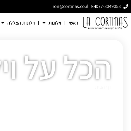
ron@cortinas.co.il
077-8049058
ראשי
וילונות
וילונות הצללה
הכל על ויל
דף הבית
»
הכל על וילונות