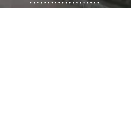
שליחה
ו
צרו קשר
שעות פתיחה: ימים א'-ה' 10:00-17:00
יום שישי 10:00-14:00
כתובת:
מצדה 16, בני ברק (מול מגדלי ב.ס.ר)
טלפון:
077-8049058
אימייל:
שינה
ron@cortinas.co.il