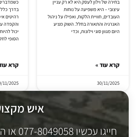
בחירה של וילון לעסק היא לא רק עניין
כשמדברים ע
עיצובי – היא משפיעה על נוחות
בדרך כלל 
העובדים, חוויית הלקוח, ואפילו על ניהול
רהיטים איכ
האנרגיה והתאורה בחלל. השוק מציע
והקפדה על 
היום מגוון סוגי וילונות, וכדי
יכול להיו
הסופי לחל
קרא עוד »
קרא עוד
0/11/2025
30/11/2025
איש מקצוע ו
חייגו עכשיו 077-8049058 או השאירו פרטים לתיאום פגישה