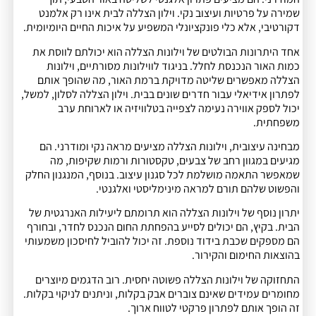
שמירה על פרטיות ועיצוב נקי. וילון הצללה לבית אינו רק אלמנט
דקורטיבי, אלא כלי פונקציונלי המשפיע על איכות החיים היומיומית.
אחד היתרונות הבולטים של וילונות הצללה הוא יכולתם לווסת את
כמות האור הנכנסת לחלל. בניגוד לווילונות מסורתיים, וילונות
הצללה מאפשרים שליטה מדויקת ברמת האור, מה שהופך אותם
לפתרון אידיאלי עבור חדרים שונים בבית. וילון הצללה לסלון, למשל,
יכול לספק אווירה נעימה לצפייה בטלוויזיה או לארוחת ערב
משפחתית.
מבחינה עיצובית, וילונות הצללה מציעים מראה נקי ומודרני. הם
מגיעים במגוון רחב של צבעים, טקסטורות ורמות שקיפות, מה
שמאפשר התאמה מושלמת לכל סגנון עיצוב. בנוסף, המנגנון החלק
והפשוט שלהם תורם למראה מינימליסטי ואלגנטי.
יתרון נוסף של וילונות הצללה הוא תרומתם ליעילות האנרגטית של
הבית. בקיץ, הם יכולים לסייע בהפחתת החום הנכנס לחדר, ובחורף
הם מספקים שכבת בידוד נוספת. זה יכול להוביל לחיסכון משמעותי
בהוצאות החימום והקירור.
התחזוקה של וילונות הצללה פשוטה יחסית. רוב הדגמים מיוצרים
מחומרים עמידים שאינם צוברים אבק בקלות, וניתנים לניקוי בקלות.
זה הופך אותם לפתרון פרקטי לטווח ארוך.