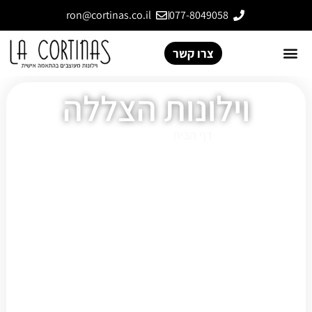
ron@cortinas.co.il
077-8049058
צרו קשר
וילונות הצללה
דף הבית
»
וילונות הצללה