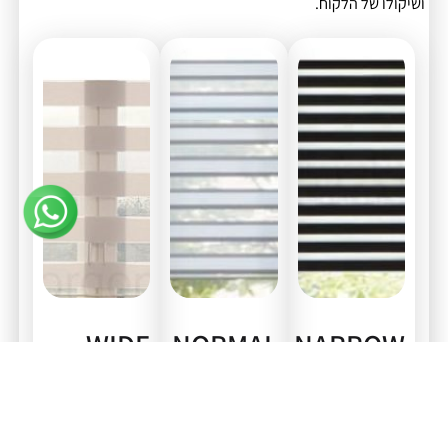
ושיקולו של הלקוח.
WIDE–
NORMAL–
NARROW–
רוחב פס
רוחב פס
רוחב פס
צר
קלאסי
עבה