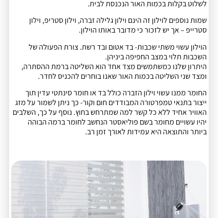
לשלוט בקלות בכמות האור הנכנסת לבית.
שמות נוספים לוילון זה הינם וילון גלילה זברה, וילון סטריפ, וילון
סטרייפ – אך יש לזכור כי מדובר באותו הוילון.
הוילון עשוי משתי שכבות- בד אטום ובד רשת. צורת הפעולה של
השכבות תלוי במצב החפיפה ביניהן.
היתרון שלנו כמשתמשים מצד אחד הוא השליטה ברמת ההסתרה,
ומצד שני השליטה בכמות האור שאנו בוחרים להכניס לחדר.
החומר ממנו עשוי וילון הזברה כולל בד או חומר סינתטי עדין תוך
ייצור בתנאי טמפרטורה המבודדים חום וקור- כך ניתן לשמור על מזג
האוויר אחיד ללא כל קשר למה שמתרחש בחוץ. נוסף על כך, השלבים
יהיו עשויים מחומר בשם פוליאסטר הנחשב לחומר ברמה הבוהה
ביותר והתוצאה היא עמידות לאורך זמן רב.