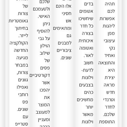
שלכם
תהיה
בדים
אלו הינם
של
ולטעמכם
לכם
אטומים
חסיני
צורות
האישי.
אפשרות
שיחשיכו
אש
גאומטריות
ניתן
ליהנות
כל חדר
ומתאימים
בחיתוך
להוסיף
מפן
בצורה
גם
לייזר.
על גבי
עיצובי
איכותית
למבנים
הקולקציה
הוילון
נקי
ואטומה
ציבוריים
החדשה
שילוב
ואחיד
לאור.
שונים.
מגיעה
של
והתוצאה
חשוב
במבחר
פסים
היא
לדעת-
צורות,
דקורטיביים
יצירת
וילונות
גוונים
אשר
מראה
בצבעים
ואפילו
יהפכו
חדש
כהים
רוחבי
את
וטרנדי
מחשיכים
פס
המוצר
לחדר
יותר
שונים.
למעוצב
שלכם.
מאשר
עם
ומעניין
התוספת
וילונות
סטרייפ
הרבה