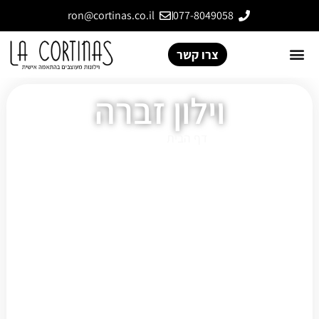
ron@cortinas.co.il
077-8049058
צרו קשר
וילון זברה
דף הבית
»
וילון זברה