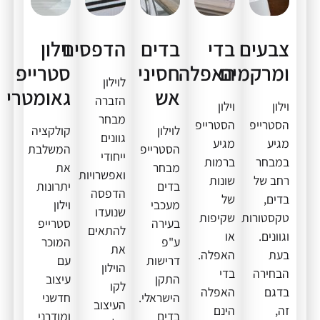
צבעים
בדי
בדים
הדפסים
וילון
ומרקמים
האפלה
חסיני
סטרייפ
לוילון
אש
גאומטרי
הזברה
וילון
וילון
מבחר
הסטרייפ
הסטרייפ
לוילון
קולקציה
גוונים
מגיע
מגיע
הסטרייפ
המשלבת
ייחודי
במבחר
ברמות
מבחר
את
ואפשרויות
רחב של
שונות
בדים
יתרונות
הדפסה
בדים,
של
מעכבי
וילון
שנועדו
טקסטורות
שקיפות
בעירה
סטרייפ
להתאים
וגוונים.
או
ע"פ
המוכר
את
בעת
האפלה.
דרישות
עם
הוילון
הבחירה
בדי
התקן
עיצוב
לקו
בדגם
האפלה
הישראלי.
חדשני
העיצוב
זה,
הינם
בדים
ומודרני