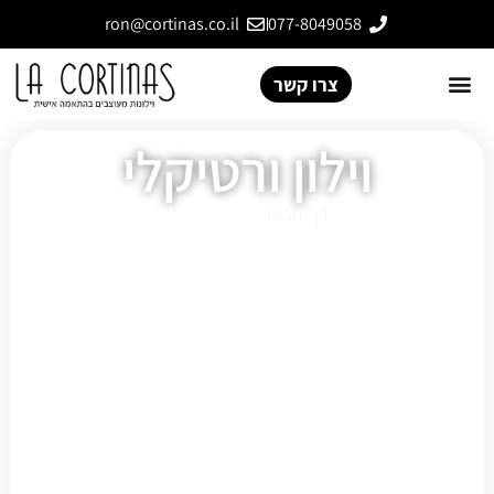
ron@cortinas.co.il
077-8049058
צרו קשר
וילון ורטיקלי
דף הבית
»
וילון ורטיקלי