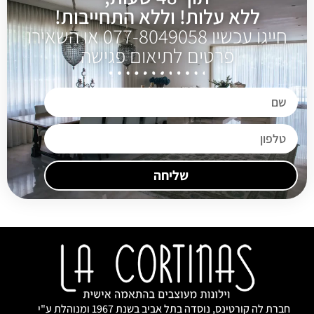
ללא עלות! וללא התחייבות!
חייגו עכשיו 077-8049058 או השאירו
פרטים לתיאום פגישה
שליחה
חברת לה קורטינס, נוסדה בתל אביב בשנת 1967 ומנוהלת ע"י