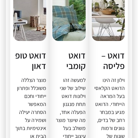
דואט –
דואט
דואט טופ
פליסה
קומבי
דאון
וילון זה הינו
למעשה זהו
מוצר הצללה
הדואט הקלאסי
שילוב של שני
משוכלל ופתרון
בעל המראה
וילונות דואט
ייחודי וחכם
הייחודי. הדואט
תחת מנגנון
המאפשר
מגיע במבחר
הפעלה אחד,
הסתרה יעילה
רחב של בדים,
מה שיוצר מוצר
ושמירה על
גוונים ורמות
משולב בעל
אינטימיות בתוך
שונות של
עיצוב ייחודי
הבית או