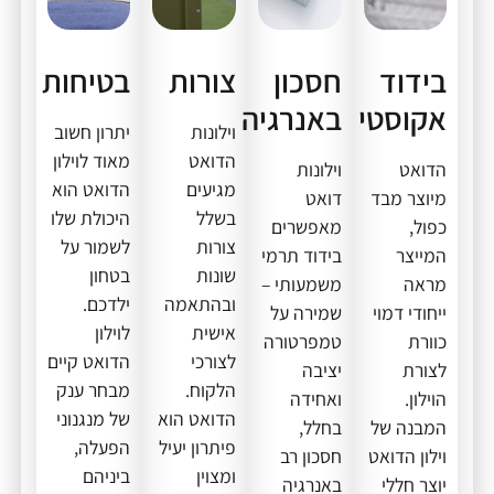
בידוד
חסכון
צורות
בטיחות
אקוסטי
באנרגיה
וילונות
יתרון חשוב
הדואט
מאוד לוילון
הדואט
וילונות
מגיעים
הדואט הוא
מיוצר מבד
דואט
בשלל
היכולת שלו
כפול,
מאפשרים
צורות
לשמור על
המייצר
בידוד תרמי
שונות
בטחון
מראה
משמעותי –
ובהתאמה
ילדכם.
ייחודי דמוי
שמירה על
אישית
לוילון
כוורת
טמפרטורה
לצורכי
הדואט קיים
לצורת
יציבה
הלקוח.
מבחר ענק
הוילון.
ואחידה
הדואט הוא
של מנגנוני
המבנה של
בחלל,
פיתרון יעיל
הפעלה,
וילון הדואט
חסכון רב
ומצוין
ביניהם
יוצר חללי
באנרגיה