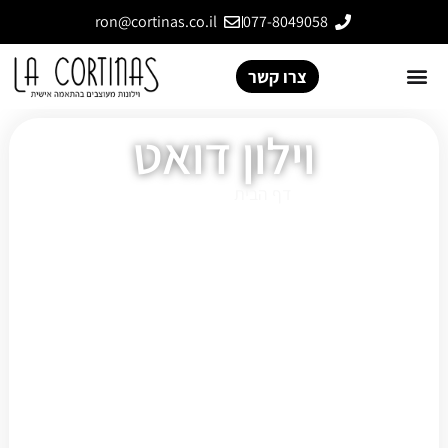
ron@cortinas.co.il
077-8049058
צרו קשר
וילון דואט
דף הבית
»
וילון דואט