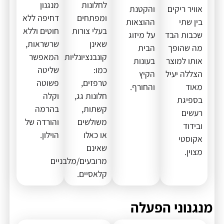
לחלונות
מנגנון
אוויר ריקים
והקטנת
ומפתחים
דחיפה ללא
בין שתי
ההוצאות
בעלי צורות
חוטים וללא
שכבות הבד
על מיזוג
שאינן
שרשראות,
מה שהופך
הבית
קונבנציונליות
המאפשר
אותו למוצר
בעונות
כמו:
שליטה
הצללה יעיל
הקיץ
טרפזים,
פשוטה
מאוד
והחורף.
חלונות גג,
וקלה
בספיגת
קשתות,
בהרמה
רעשים
משולשים
והורדה של
ובידוד
או כאלו
הוילון.
אקוסטי
שאינם
מצוין.
מרובעים/מלבניים
קלאסיים.
מנגנוני הפעלה