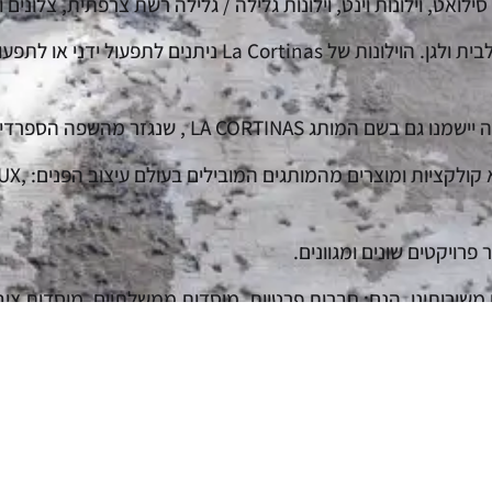
סילואט, וילונות וינט, וילונות גלילה / גלילה רשת צרפתית, צלונים ו
La Cortinas נותנת מענה מלא לכל פתרונות ההצללה לבית ולגן. הוילונות 
נגזר מהשפה הספרדית ופירושו "ה-וילונות".
באולם התצוגה 
ר פרויקטים שונים ומגוונים.
ירותינו, הנם; חברות פרטיות, מוסדות ממשלתיים, מוסדות ציבוריי
קים.