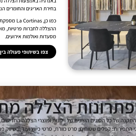
באנרגיה באמצעות הצללה נכונ
בחירת האריגים והחומרים הנ
כמו כן, nas
ההצללה לחברות פרטיות, מוסד
מסעדות ואולמות אירועים.
צפו בשיתופי פעולה בין
 ופתרונות הצללה מ
יצוב, ייצור ייבוא והתקנה של כל הסוגים השונים של וילונות ומוצרי הצללה הח
, La Cortinas מתמחה בכל סוגי התפירות: קפלים שטוחים, סרט כוורת, סרטי כיווץ ועו