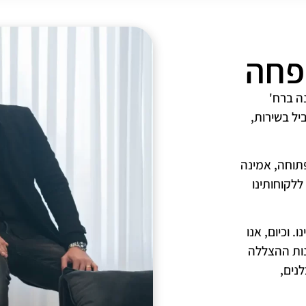
פחה
'67, בחנות קטנה ברח'
יל בשירות,
תוחה, אמינה
לקוחותינו
. וכיום, אנו
נות ההצללה
נים,