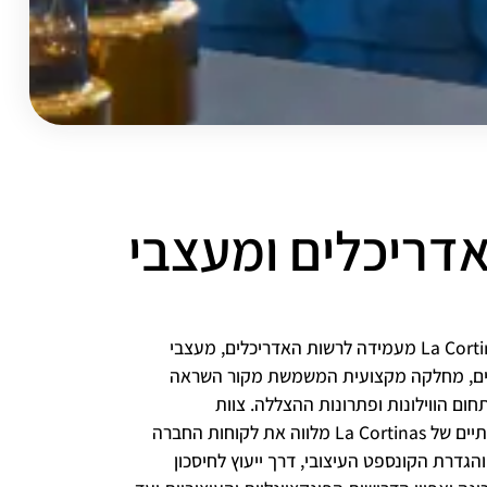
דריכלים ומעצבי
כחברה מובילה בתחומה, La Cortinas מעמידה לרשות האדריכלים, מעצבי
צים, מחלקה מקצועית המשמשת מקור השראה
חום הווילונות ופתרונות ההצללה. צוות
הדקורטורים המיומנים והיצירתיים של La Cortinas מלווה את לקוחות החברה
הגדרת הקונספט העיצובי, דרך ייעוץ לחיסכון