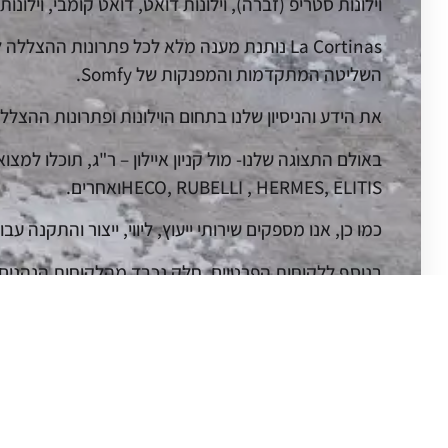
וילונות סטריפ (זברה), וילונות דואט, דואט קומבי, וילונות 
השליטה המתקדמות והמפנקות של Somfy.
את הידע והניסיון שלנו בתחום הוילונות ופתרונות ההצללה יישמנו גם בשם המותג LA CORTINAS , ש
HECO, RUBELLI , HERMES, ELITISואחרים.
כמו כן, אנו מספקים שירותי ייעוץ, ליווי, ייצור והתקנה עבו
בנוסף ללקוחות הפרטיים, חלק נכבד מהלקוחות הנהנים מש
בתי מלון, רשתות אופנה, מסעדות ועוד מגוון רחב של עס